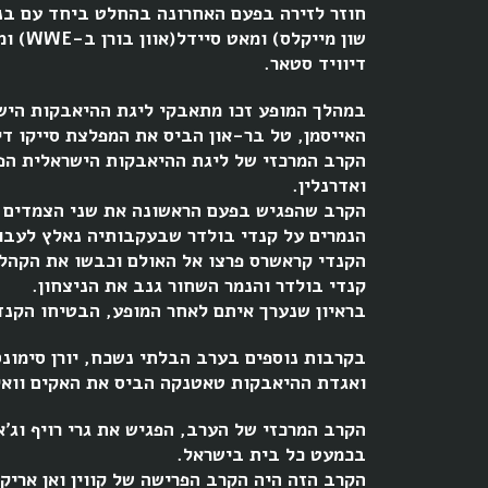
חוזר לזירה בפעם האחרונה בהחלט ביחד עם בני
שון מ
דיוויד סטאר.
במהלך המופע זכו מתאבקי ליגת ההיאבקות הישר
האייסמן, טל בר-און הביס את המפלצת סייקו די
הקרב המרכזי של ליגת ההיאבקות הישראלית הפג
ואדרנלין.
הקרב שהפגיש בפעם הראשונה את שני הצמדים ה
הנמרים על קנדי בולדר שבעקבותיה נאלץ לעבור
הקנדי קראשרס פרצו אל האולם וכבשו את הקהל
קנדי בולדר והנמר השחור גנב את הניצחון.
בראיון שנערך איתם לאחר המופע, הבטיחו הקנד
בקרבות נוספים בערב הבלתי נשכח, יורן סימונ
ואגדת ההיאבקות טאטנקה הביס את האקים וואקו
הקרב המרכזי של הערב, הפגיש את גרי רויף וג'א
בכמעט כל בית בישראל.
הקרב הזה היה הקרב הפרישה של קווין ואן אריק