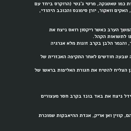
 כמו טאטנקה, מרטי ג'נטי (הרוקרס ביחד עם
 כמו באד בונס, האקים וואקור, יורן סימונס והכוכב היהודי,
משך הערב כאשר ריקסון רואס ניצח את
תו לתשואות הקהל.
 והנמר הלבן בקרב זוגות מלא אנרגיה
ה שבעה חודשים לאחר התקיפה האכזרית של
ן הצליח להטיח את חגורת האליפות בראשו של
דל ניצח את באד בונז בקרב חסר מעצורים
הם, קווין ואן אריק, אגדת ההיאבקות שמוכרת