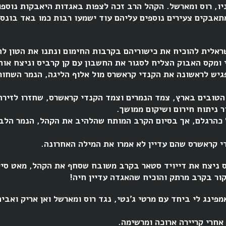
ו, רוס ומארשל. הקהל הרב זכה לצפות באגדות היאבקות נוספות
ייקלס) ומאט סיידל(אוון בורן ב-WWE) ומתאבקים צעירים נוספים עליהם עוד ישמעו רבות
אלית להוכיח את כישוריהם בקרבות החימום ונתנו את הטון לה
 ומקס האבוק הצליח לסגור את החשבון עם קן קרביס וניצח או
יש לראשונה את הקנדי קראשרס מול אלוף הליגה, הנמר השחור,
טובים בארץ, צמד הנמרים וצמד הקנדי קראשרס, שחזרו לזיר
 ניתוח חירום ושיקום ממושך.
 כהרגלם, אך בסיום הקרב המותח שהלהיב את הקהל, הנמר הלב
י קראשרס שהם עדיין לא אמרו את המילה האחרונה.
ס ניצח את דייויד סטאר בקרב משובח שסחף את הקהל, מאט סיי
ר בקרב מרתק והוכיח שהאגדה עדיין חיה!
מפינג לי ביחד עם מרטי ג'נטי, נגד רוס ומארשל ואן אריק ואבי
 אחרי קריירה ארוכה ומרשימה.