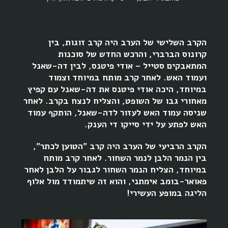
הקרב השלישי של הערב היה קרב זוגות, בין
קרונוס הברברי, והרכש החדש של סוכנות
המתאבקים סטייל – אודי פיטנס, לבין דה-שאנל
ועמוד האש. לאחר קרב מותח במיוחד וצמוד
במיוחד, היכה אודי פיטנס את דה-שאנל עם קפיץ
מאחורי גבו של השופט, והצליח לנצח בקרב. לאחר
שניסה עמוד האש לעזור לדה-שאנל, הותקף עמוד
האש לפתע על ידי סייקו די הענק.
הקרב הרביעי של הערב היה קרב "הטוען לכתר",
בין הנמר הלבן לנמר השחור. לאחר קרב מותח
במיוחד, הצליח הנמר השחור לגבור על הלבן לאחר
פאואר-בומב אימתני, והוא זה שיתמודד מול אלוף
הליגה במופע העשירי!