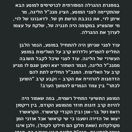
במסגרת ההגרלה המסורתית לכרטיסים למופע הבא
שהתקיימה לפני המופע, הציג מנכ"ל הליגה, מר
איתן לוי, את כוכבת הרשת חן טל. לדאבונו של לוי,
מי שהפציע במקומה היה חנניה טל, שלקח על עצמו
לערוך את ההגרלה.
עוד לפני שניתן היה להתחיל במופע, הנמר הלבן
החליט להפריע ולדרוש קרב על האליפות במופע
העשירי של הליגה. עוד לפני שיכל לקבל תשובה
ממנכ"ל הליגה, הנמר השחור יצא וטען שגם לו מגיע
קרב על האליפות. המנכ"ל החליט לתת להם
הזדמנות להרוויח את הקרב – וקבע קרב "הטוען
לכתר" בין צמד הנמרים להמשך הערב!
המופע התשיעי התחיל רשמית, במה שאמור היה
להיות קרב זוגות חוזר מהמופע הקודם, בין ריקסון
רואס וטל בר-און ובין הקנדי קראשרז. הקראשרז
יצאו אל הזירה וטענו כי שי קראשר אכל אוזני המן
מקולקלות (שאת חלקן הם חילקו לקהל), ולכן אינו