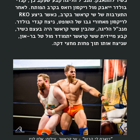
כשיר להתאבק. מנכ"ל הליגה קבע שעקב כך, קנדי
בולדר ייאבק מול ריקסון רואס בקרב הפותח. לאחר
התערבות של שי קראשר בקרב, כאשר ביצע RKO
לריקסון מאחורי גבו של השופט, ניצח קנדי בולדר.
מנכ"ל הליגה, שהבין ששי קראשר היה בעצם כשיר,
קבע מיידית ששי קראשר יתמודד מול טל בר-און,
שניצח אותו תוך פחות מחצי דקה.
"כואבת לי הבטן" - שי קראשר. צילום: אלון לוין