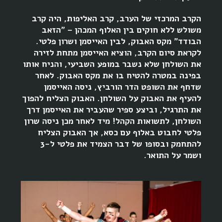
הקרב המרכזי של הערב, קרב האליפות, היה קרב
משולש ללא חוקים בין האלוף המכהן – "הזאב
הבודד" מקס האבוק, לבין האייסמן ושרון פלטי.
לקראת סיום הקרב, הוציא האייסמן מתחת לזירה
את השולחן שלא נשבר במופע השביעי, והניח אותו
בפינה במטרה להטיח בו את מקס האבוק. לאחר
שדחף את השופט הדר הורביץ, ניסה האייסמן
להעיף את האבוק על השולחן. האבוק הצליח להפוך
את התרגיל, וביצע ספיר שהעביר את האייסמן דרך
השולחן, לתשואות הקהל! מיד לאחר מכן ניסה שרון
פלטי לחבוט באלוף עם כסא, אך האבוק הצליח
להתחמק ובסופו של דבר הצמיד את פלטי ל-3
ושמר על התואר.