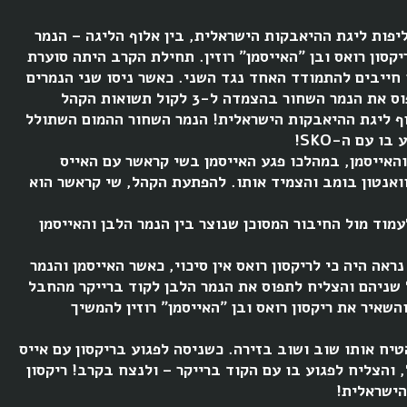
פות ליגת ההיאבקות הישראלית, בין אלוף הליגה – הנמר
קסון רואס ובן ״האייסמן״ רוזין. תחילת הקרב היתה סוערת
 חייבים להתמודד האחד נגד השני. כאשר ניסו שני הנמרים
לחסל את ריקסון, הצליח ריקסון להתחמק ולתפוס את הנמר השחור בהצמדה ל-3 לקול תשואות הקהל
וף ליגת ההיאבקות הישראלית! הנמר השחור ההמום השתולל
 עם ה-SKO!
האייסמן, במהלכו פגע האייסמן בשי קראשר עם האייס
וואנטון בומב והצמיד אותו. להפתעת הקהל, שי קראשר הוא
וד מול החיבור המסוכן שנוצר בין הנמר הלבן והאייסמן
נראה היה כי לריקסון רואס אין סיכוי, כאשר האייסמן והנמר
ל שניהם והצליח לתפוס את הנמר הלבן לקוד ברייקר מהחבל
השאיר את ריקסון רואס ובן ״האייסמן״ רוזין להמשיך
טיח אותו שוב ושוב בזירה. כשניסה לפגוע בריקסון עם אייס
 והצליח לפגוע בו עם הקוד ברייקר – ולנצח בקרב! ריקסון
הישראלית!