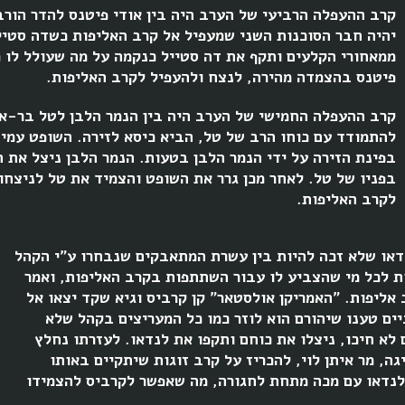
קרב ההעפלה הרביעי של הערב היה בין אודי פיטנס להדר הורב
יהיה חבר הסוכנות השני שמעפיל אל קרב האליפות כשדה סטיי
ממאחורי הקלעים ותקף את דה סטייל כנקמה על מה שעולל לו 
פיטנס בהצמדה מהירה, לנצח ולהעפיל לקרב האליפות.
קרב ההעפלה החמישי של הערב היה בין הנמר הלבן לטל בר-און
להתמודד עם כוחו הרב של טל, הביא כיסא לזירה. השופט עמי
בפינת הזירה על ידי הנמר הלבן בטעות. הנמר הלבן ניצל את
בפניו של טל. לאחר מכן גרר את השופט והצמיד את טל לניצחון
לקרב האליפות.
דאו שלא זכה להיות בין עשרת המתאבקים שנבחרו ע"י הקהל
 לכל מי שהצביע לו עבור השתתפות בקרב האליפות, ואמר
 אליפות. "האמריקן אולסטאר" קן קרביס וגיא שקד יצאו אל
ים טענו שיהורם הוא לוזר כמו כל המעריצים בקהל שלא
א חיכו, ניצלו את כוחם ותקפו את לנדאו. לעזרתו נחלץ
גה, מר איתן לוי, להכריז על קרב זוגות שיתקיים באותו
בלנדאו עם מכה מתחת לחגורה, מה שאפשר לקרביס להצמידו