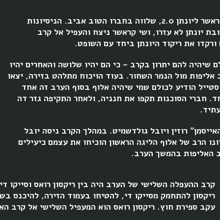
הערב נפתח בקרב ההעפלה הראשון – בין שי קראשר ליונתן 2.0, שלווה בחברו הטוב אביב. הניסיונות
ת יונתן לא עזרו, ושי קראשר ניצח והעפיל אל קרב
ורקדו את ריקוד היונתן ביחד עם השופט.
לם שיהיה להם יתרון בקרב – כי הם יהיו שלושה והאחרים יהיו
 אליפות מול הנמר השחור. בעוד הויכוח מתלהט בזירה, יצאו
סטייל הודיע לכולם שמי שיהיה אלוף בסוף הערב זה אחד
ד. חברי הסוכנות תקפו את חנניה, ולאחר התקיפה גזר דה
תיד.
ייסמן״ רוזין ויובל גולדשמיט. במהלך הקרב ניסה יובל
נו הרב של אלוף הליגה הראשון הוכיחו את עצמם כיעילים
ב האליפות בהמשך הערב.
קרב ההעפלה השלישי של הערב היה בין ריקסון רואס וסייקו ד
ריקסון להתחמק מסייקו די, להטיחו בעמוד הזירה, להיכנס בש
עקב ספירת חוץ. ריקסון רואס הוא המעפיל השלישי אל קרב הא