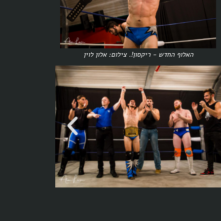
האלוף החדש - ריקסון!. צילום: אלון לוין