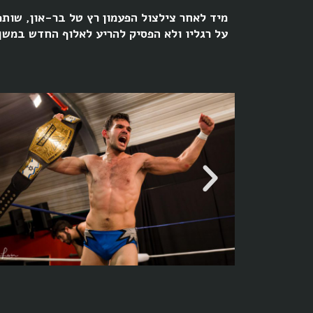
מיד לאחר צילצול הפעמון רץ טל בר-און, שותפ
על רגליו ולא הפסיק להריע לאלוף החדש במשך