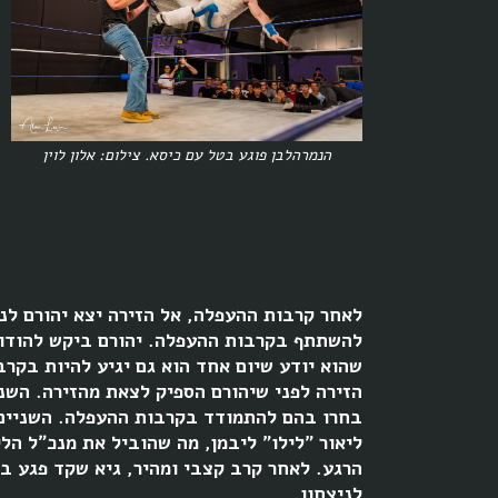
הנמרהלבן פוגע בטל עם כיסא. צילום: אלון לוין
לאחר קרבות ההעפלה, אל הזירה יצא יהורם לנ
להשתתף בקרבות ההעפלה. יהורם ביקש להודות
שהוא יודע שיום אחד הוא גם יגיע להיות בקרב
הזירה לפני שיהורם הספיק לצאת מהזירה. השני
בחרו בהם להתמודד בקרבות ההעפלה. השניים ל
ליאור "לילו" ליבמן, מה שהוביל את מנכ״ל הלי
הרגע. לאחר קרב קצבי ומהיר, גיא שקד פגע 
לניצחון.