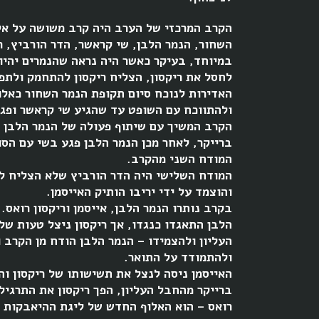
הקרב המרכזי של הערב היה קרב משושה על אלי
השחור, הנמר הלבן, שי קראשר, הדר הורביץ, רי
במיוחד, בעיקר כאשר היה נראה שהנמרים יהיו
האדירות לנוכח סיום תקופת הנמר השחור כאל
ולהתווכח עם השופט עד שהגיע שי קראשר ופגע בו
הקרב המשיך עם שיתוף פעולה של הנמר הלבן ו
ברייקר, לאחר מכן הנמר הלבן פגע בשי עם הס
המודח השני מהקרב.
המודח השלישי היה הדר הורביץ שלא הצליח לעמ
והוצמד על ידי יריבו הותיק האייסמן.
בקרב נותרו הנמר הלבן, אייסמן וריקסון רואס. 
הלבן התאגדו כנגדו, אך ריקסון ניצל טעות ש
העליון ולהצמידו – הנמר הלבן הודח מן הקרב ו
ולהתמודד על התואר.
האייסמן ניסה לנצל את תשישותו של ריקסון וה
ברייקר מהחבל העליון, הפך ריקסון את התרגיל,
רואס – הוא האלוף החדש של ליגת ההיאבקות 