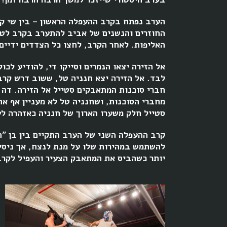
החוזרים והנשנים של אביב להתערב בקרב לטוב
האליפות. לאחר הקרב, לחצו כל הצדדים ידיים 
אל הזירה יצאו הנמרים וסייקו די, להודיע לכו
לבד. אל הזירה יצא חנניה טל, ששוב דרש קרב
חברי סוכנות המתאבקים סטייל אל הזירה. דה 
מחברי הסוכנות, ושחנניה טל לא מעניין אף אח
סטייל חלק משערו הארוך של חנניה כאזהרה לע
קרב ההעפלה השני של הערב התקיים בין בן ״הא
להשתמש במהירות שלו על מנת לנצח, אך ניסיו
יותר כשהביס את המתאבק הצעיר והעפיל לקר