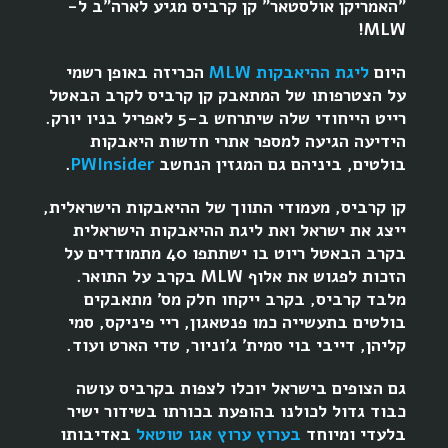
"האמריקן אולסטאר" קן קרביס מגיע לארה"ב ל-
MLW!
היום
ליגת ההיאבקות MLW
הכריזה באופן רשמי
על הצטרפותו של המתאבק קן קרביס לקרב הבאטל
רייט הייחודי שלה שיתרחש ב-5 לאפריל בניו יורק.
הידיעה הגיעה למספר אתרי חדשות היאבקות
בולטים, ביניהם גם המגזין הנחשב
PWInsider
.
קן קרביס, מעמודי התווך של ההיאבקות הישראלית,
ייצג את ישראל ואת ליגת ההיאבקות הישראלית
בקרב הבאטל ריוט בו ישתתפו 40 מתמודדים על
הזכות לפגוש את אלוף MLW בקרב על התואר.
מלבד קרביס, בקרב ייקחו חלק מס' מתאבקים
בולטים בתעשייה כמו פנטאגון, ריי פיניקס, סמי
קליהן, דייבי בוי סמית' ג'וניור, טדי הארט ועוד.
גם הצופים בישראל יוכלו לצפות בקרביס עושה
כבוד גדול לכולנו בהופעת בכורתו בשידור ישיר
בלעדי ומיוחד
בערוץ ערוץ אגו טוטאל
באדיבותו