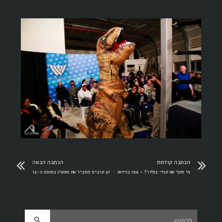
הכתבה קודמת
הכתבה הבאה
מי תקף את קנדי בולדר? – צפו בוידאו
קן קרביס מסביר את מעשיו במופע ה-12